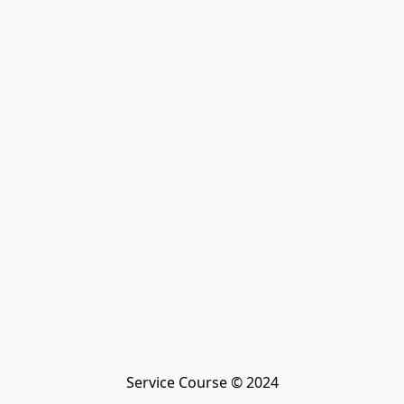
Service Course © 2024