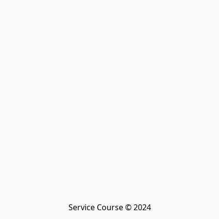
Service Course © 2024