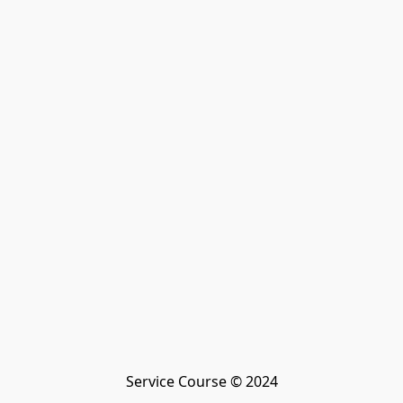
Service Course © 2024