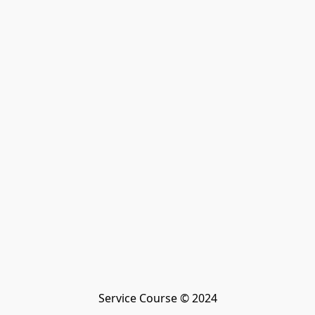
Service Course © 2024